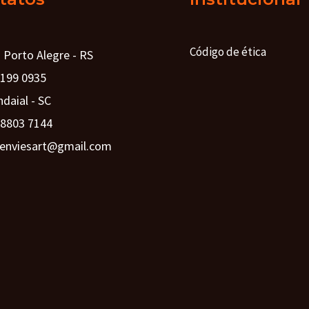
Código de ética
: Porto Alegre - RS
9199 0935
Indaial - SC
98803 7144
 enviesart@gmail.com