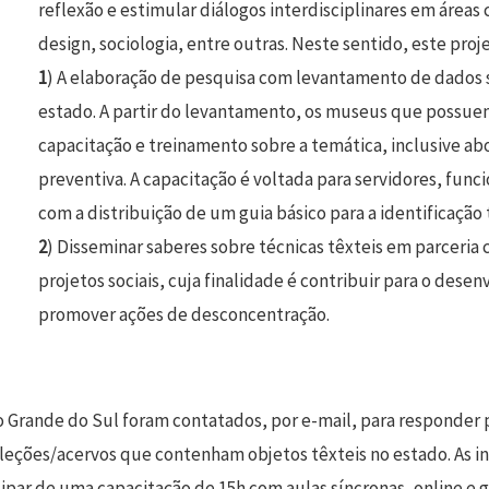
reflexão e estimular diálogos interdisciplinares em áreas 
design, sociologia, entre outras. Neste sentido, este proj
1
) A elaboração de pesquisa com levantamento de dados 
estado. A partir do levantamento, os museus que possuem
capacitação e treinamento sobre a temática, inclusive a
preventiva. A capacitação é voltada para servidores, fun
com a distribuição de um guia básico para a identificação t
2
) Disseminar saberes sobre técnicas têxteis em parceria c
projetos sociais, cuja finalidade é contribuir para o de
promover ações de desconcentração.
 Grande do Sul foram contatados, por e-mail, para responder p
coleções/acervos que contenham objetos têxteis no estado. As 
ipar de uma capacitação de 15h com aulas síncronas, online e g