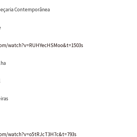
peçaria Contemporânea
ine
.com/watch?v=RUHYecHSMoo&t=1503s
lha
sencial
iras
ine
com/watch?v=o5tRJcT3H7c&t=793s