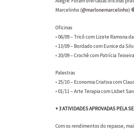
Alegre. Foram ofertadas oficinas prá
Marcelinho (
@marlonemarcelinho
) 
Oficinas
▫️ 06/09 – Tricô com Lizete Ramona d
▫️ 13/09 – Bordado com Eunice da Sil
▫️ 20/09 – Crochê com Patrícia Teixei
Palestras
▫️ 25/10 – Economia Criativa com Cla
▫️ 01/11 – Arte Terapia com Lisbet Sa
+ 3 ATIVIDADES APROVADAS PELA S
Com os rendimentos do repasse, mais