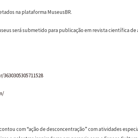
letados na plataforma MuseusBR.
eus será submetido para publicação em revista científica de a
br/3630305305711528
m/
l contou com “ação de desconcentração” com atividades especi