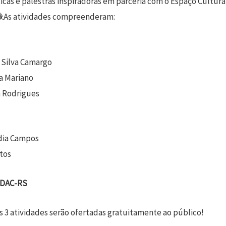
ticas e palestras inspiradoras em parceria com o Espaço Cultura
🧶As atividades compreenderam:
a Silva Camargo
va Mariano
ra Rodrigues
udia Campos
ntos
EDAC-RS
 3 atividades serão ofertadas gratuitamente ao público!